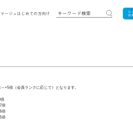
ロ
ロマージュ
はじめての方向け
会
倍～+5倍（会員ランクに応じて）となります。
8倍
7倍
6倍
5倍