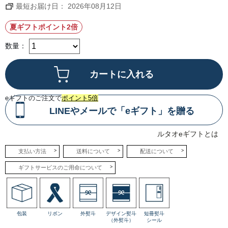
チー
最短お届け日： 2026年08月12日
ズの
塩
味、
夏ギフトポイント2倍
チョ
コレ
ート
数量：
の甘
みが
絶妙
なバ
ラン
スで
重な
り合
eギフトのご注文で
ポイント5倍
い、
次の
LINEやメールで「eギフト」を贈る
ひと
口を
誘い
ま
ルタオeギフトとは
す。
支払い方法
送料について
配送について
●&LeTAO
港街の雪
ギフトサービスのご用命について
明り
ルフナの
紅茶をミ
ルクティ
ー用でご
提供。ス
リランカ
包装
リボン
外熨斗
デザイン熨斗
短冊熨斗
の中でも
（外熨斗）
シール
南部の低