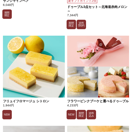
サンシャインペア
夏ギフトポイント2倍
6,048円
ドゥーブル3点セット～北海道赤肉メロン
～
期間
7,344円
限定
期間
送料
限定
550円
フリュイフロマージュ シトロン
フラワーピンクブーケと選べるドゥ―ブル
1,944円
4,233円
期間
送料
NEW
NEW
限定
込み