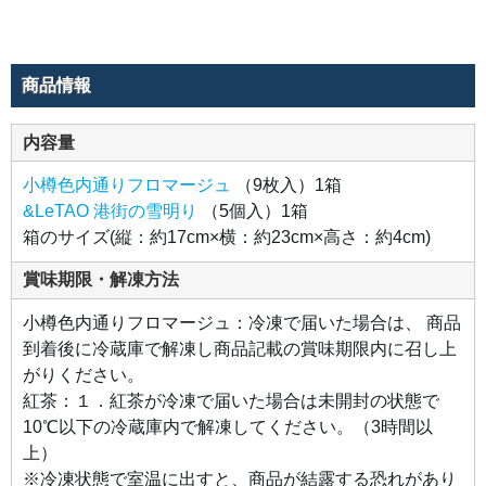
商品情報
内容量
小樽色内通りフロマージュ
（9枚入）1箱
&LeTAO 港街の雪明り
（5個入）1箱
箱のサイズ(縦：約17cm×横：約23cm×高さ：約4cm)
賞味期限・解凍方法
小樽色内通りフロマージュ：冷凍で届いた場合は、 商品
到着後に冷蔵庫で解凍し商品記載の賞味期限内に召し上
がりください。
紅茶：１．紅茶が冷凍で届いた場合は未開封の状態で
10℃以下の冷蔵庫内で解凍してください。（3時間以
上）
※冷凍状態で室温に出すと、商品が結露する恐れがあり