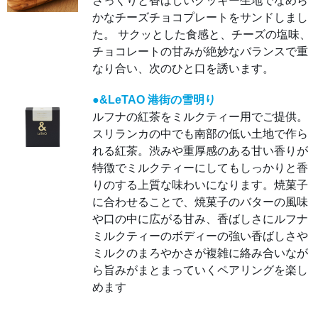
さっくりと香ばしいクッキー生地でなめら
ら旨みが
まとまっ
かなチーズチョコプレートをサンドしまし
ていくペ
た。 サクッとした食感と、チーズの塩味、
アリング
を楽しめ
チョコレートの甘みが絶妙なバランスで重
ます
なり合い、次のひと口を誘います。
●&LeTAO 港街の雪明り
ルフナの紅茶をミルクティー用でご提供。
スリランカの中でも南部の低い土地で作ら
れる紅茶。渋みや重厚感のある甘い香りが
特徴でミルクティーにしてもしっかりと香
りのする上質な味わいになります。焼菓子
に合わせることで、焼菓子のバターの風味
や口の中に広がる甘み、香ばしさにルフナ
ミルクティーのボディーの強い香ばしさや
ミルクのまろやかさが複雑に絡み合いなが
ら旨みがまとまっていくペアリングを楽し
めます