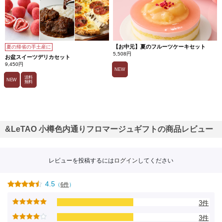
【お中元】夏のフルーツケーキセット
夏の帰省の手土産に
5,508円
お盆スイーツデリカセット
9,450円
NEW
送料
NEW
無料
&LeTAO 小樽色内通りフロマージュギフトの商品レビュー
レビューを投稿するには
ログイン
してください
4.5
（
6件
）
3件
3件