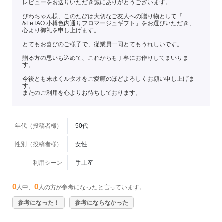
レビューをお送りいただき誠にありがとうございます。
びわちゃん様、このたびは大切なご友人への贈り物として「
&LeTAO 小樽色内通りフロマージュギフト」をお選びいただき、
心より御礼を申し上げます。
とてもお喜びのご様子で、従業員一同とてもうれしいです。
贈る方の思いも込めて、これからも丁寧にお作りしてまいりま
す。
今後とも末永くルタオをご愛顧のほどよろしくお願い申し上げま
す。
またのご利用を心よりお待ちしております。
年代（投稿者様）
50代
性別（投稿者様）
女性
利用シーン
手土産
0
0
人中、
人の方が参考になったと言っています。
参考になった！
参考にならなかった