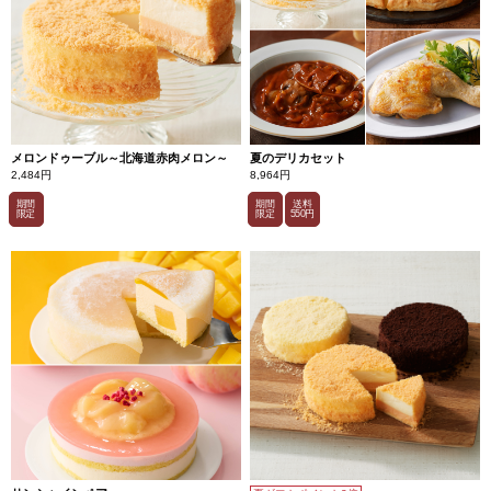
メロンドゥーブル～北海道赤肉メロン～
夏のデリカセット
2,484円
8,964円
期間
期間
送料
限定
限定
550円