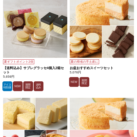
夏ギフトポイント2倍
夏の帰省の手土産に
【送料込み】サブレグラッセ4個入2箱セ
お盆おすすめスイーツセット
ット
5,076円
5,659円
期間
NEW
限定
アイス
期間
送料
NEW
特別便
限定
込み