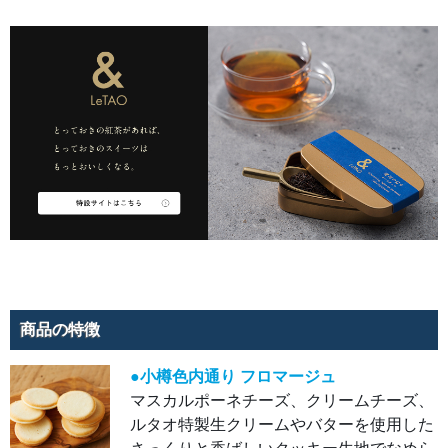
い土地で
作られる
紅茶。渋
みや重厚
感のある
甘い香り
が特徴で
ミルクテ
ィーにし
てもしっ
かりと香
りのする
上質な味
わいにな
ります。
焼菓子に
合わせる
ことで、
焼菓子の
バターの
風味や口
の中に広
がる甘
み、香ば
しさにル
フナミル
商品の特徴
クティー
のボディ
ーの強い
●小樽色内通り フロマージュ
香ばしさ
やミルク
マスカルポーネチーズ、クリームチーズ、
のまろや
かさが複
ルタオ特製生クリームやバターを使用した
雑に絡み
合いなが