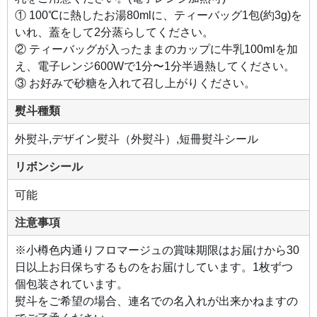
① 100℃に熱したお湯80mlに、ティーバッグ1包(約3g)を
いれ、蓋をして2分蒸らしてください。
② ティーバッグが入ったままのカップに牛乳100mlを加
え、電子レンジ600Wで1分〜1分半過熱してください。
③ お好みで砂糖を入れて召し上がりください。
熨斗種類
外熨斗,デザイン熨斗（外熨斗）,短冊熨斗シール
リボンシール
可能
注意事項
※小樽色内通りフロマージュの賞味期限はお届けから30
日以上お日保ちするものをお届けしています。1枚ずつ
個包装されています。
熨斗をご希望の場合、連名での名入れが出来かねますの