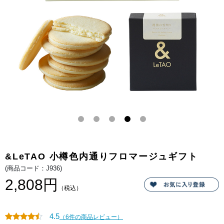
オ特
製生
クリ
ーム
やバ
ター
を使
用し
たさ
っく
りと
香ば
しい
クッ
キー
生地
でな
めら
かな
チー
ズチ
ョコ
プレ
ート
&LeTAO 小樽色内通りフロマージュギフト
をサ
ンド
(商品コード：J936)
しま
し
2,808円
た。
（税込）
サク
ッと
した
食感
4.5
（6件の商品レビュー）
と、