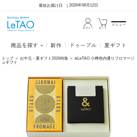
2026年08月12日
最短お届け日
メニュー
ログイン
カート
商品を探す
新作
ドゥーブル
夏ギフト
トップ
＞
お中元・夏ギフト2026特集
＞
&LeTAO 小樽色内通りフロマージ
ュギフト
&LeTAO
●小
小
樽色
樽
内通
色
り
内
フロ
通
マー
り
ジュ
フ
マス
ロ
カル
マ
ポー
ー
ネチ
ジ
ー
ュ
ズ、
ギ
クリ
フ
ーム
ト
チー
ズ、
ルタ