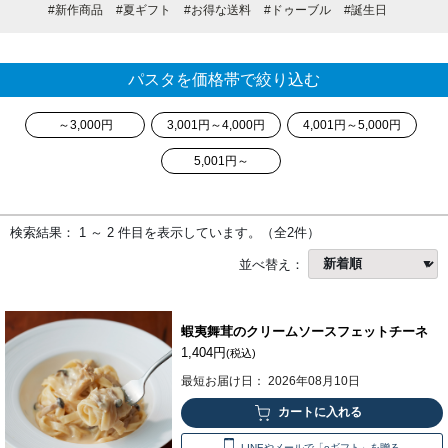
#新作商品
#夏ギフト
#お得な送料
#ドゥーブル
#誕生日
パスタを価格帯で絞り込む
～3,000円
3,001円～4,000円
4,001円～5,000円
5,001円～
検索結果： 1 ～ 2 件目を表示しています。（全2件）
並べ替え：
蝦夷舞茸のクリームソースフェットチーネ
1,404円
(税込)
最短お届け日： 2026年08月10日
LINEやメールで「eギフト」を贈る