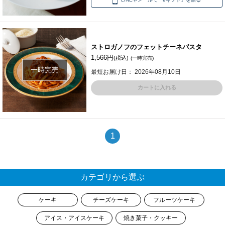
ストロガノフのフェットチーネパスタ
1,566円
(税込)
(一時完売)
一時完売
最短お届け日： 2026年08月10日
カートに入れる
1
カテゴリから選ぶ
ケーキ
チーズケーキ
フルーツケーキ
アイス・アイスケーキ
焼き菓子・クッキー