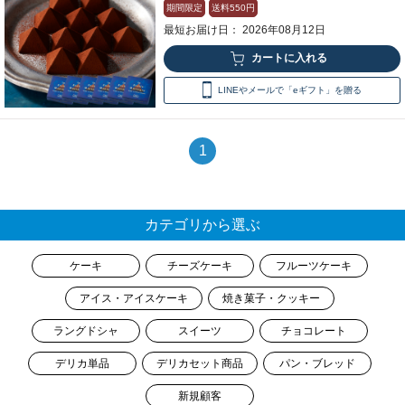
期間限定
送料
550円
最短お届け日： 2026年08月12日
LINEやメールで「eギフト」を贈る
1
カテゴリから選ぶ
ケーキ
チーズケーキ
フルーツケーキ
アイス・アイスケーキ
焼き菓子・クッキー
ラングドシャ
スイーツ
チョコレート
デリカ単品
デリカセット商品
パン・ブレッド
新規顧客