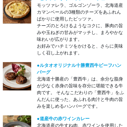
も、
モッツァレラ、ゴルゴンゾーラ、北海道産
パン
を添
カマンベールの3種類のチーズをあふれん
えて
も、
ばかりに使用したピッツァ。
おい
しく
チーズのとろけるようなコクに、豚肉の旨
召し
みや玉ねぎの甘みがマッチし、まろやかな
上が
りい
味わいが広がります。
ただ
けま
お好みでハチミツをかけると、さらに美味
す。
しく召し上がれます。
●ピ
ッツ
ァ
●ルタオオリジナル十勝豊西牛ビーフハン
オ
トロ
バーグ
ワフ
ロマ
北海道十勝産の「豊西牛」は、余分な脂身
ージ
が少なく赤身の旨味を存分に堪能できる牛
ュ
モッ
肉です。 そんなこだわりの「豊西牛」をふ
ツァ
レ
んだんに使った、あふれる肉汁と牛肉の旨
ラ、
ゴル
みを楽しめるハンバーグです。
ゴン
ゾー
ラ、
●道産牛の赤ワインカレー
北海
道産
北海道産の牛すね肉、赤ワインを使用した
カマ