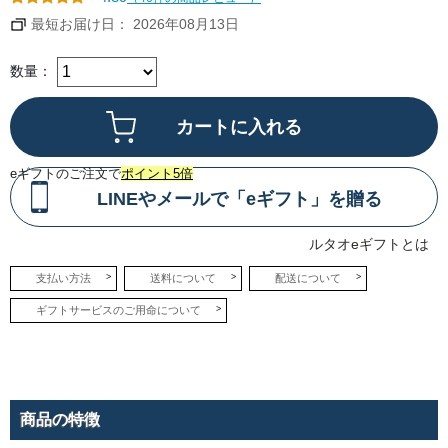
この
牛肉
最短お届け日： 2026年08月13日
のお
いし
さ
を、
数量：
余す
とこ
ろな
く伝
えま
す。
eギフトのご注文で
ポイント5倍
●十
勝豊
LINEやメールで「eギフト」を贈る
西牛
のビ
ーフ
スト
ルタオeギフトとは
ロガ
ノフ
支払い方法
送料について
配送について
赤み
の旨
みあ
ギフトサービスのご用命について
ふれ
る北
海道
十勝
産
「豊
西
牛」
商品の特徴
の肩
ロー