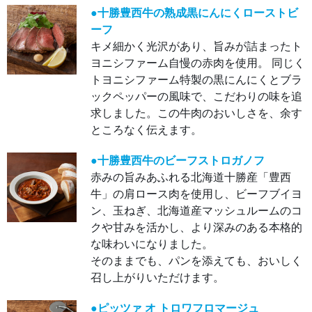
ス肉
を使
●十勝豊西牛の熟成黒にんにくローストビ
用
ーフ
し、
ビー
キメ細かく光沢があり、旨みが詰まったト
フブ
イヨ
ヨニシファーム自慢の赤肉を使用。 同じく
ン、
玉ね
トヨニシファーム特製の黒にんにくとブラ
ぎ、
北海
ックペッパーの風味で、こだわりの味を追
道産
マッ
求しました。この牛肉のおいしさを、余す
シュ
ルー
ところなく伝えます。
ムの
コク
や甘
●十勝豊西牛のビーフストロガノフ
みを
活か
赤みの旨みあふれる北海道十勝産「豊西
し、
より
牛」の肩ロース肉を使用し、ビーフブイヨ
深み
ン、玉ねぎ、北海道産マッシュルームのコ
のあ
る本
クや甘みを活かし、より深みのある本格的
格的
な味
な味わいになりました。
わい
にな
そのままでも、パンを添えても、おいしく
りま
し
召し上がりいただけます。
た。
その
まま
●ピッツァ オ トロワフロマージュ
で