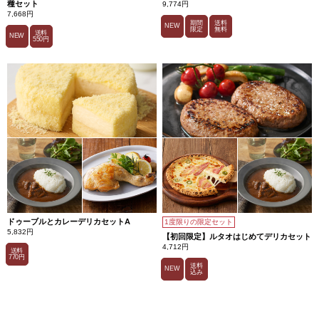
種セット
9,774円
7,668円
期間
送料
NEW
限定
無料
送料
NEW
550円
ドゥーブルとカレーデリカセットA
1度限りの限定セット
5,832円
【初回限定】ルタオはじめてデリカセット
4,712円
送料
770円
送料
NEW
込み