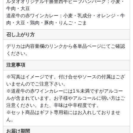
ルタオオリジナル十勝豊西牛ビーフハンバーグ：小麦・
道十
勝産
牛肉・大豆
の
「豊
道産牛の赤ワインカレー：小麦・乳成分・オレンジ・牛
西
牛」
肉・大豆・鶏肉・豚肉・りんご・ごま
は、
余分
な脂
召し上がり方
身が
少な
く赤
デリカは内容量欄のリンクから各単品ページにてご確認
身の
旨味
ください。
を存
分に
堪能
注意事項
でき
る牛
肉で
※写真はイメージです。付け合せやソースの付属はござ
す。
そん
いませんのでご注意下さい。
なこ
だわ
※道産牛の赤ワインカレーには1％未満ですがアルコー
りの
ルが含まれています。お子様やアルコールに弱い方はご
「豊
西
注意ください。また、辛味は中辛程度です。
牛」
をふ
※セット商品はギフト専用箱にはお入れしておりませ
んだ
んに
ん。
使っ
た、
あふ
お届け期間
れる