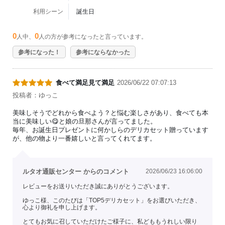
利用シーン
誕生日
0
0
人中、
人の方が参考になったと言っています。
参考になった！
参考にならなかった
食べて満足見て満足
2026/06/22 07:07:13
投稿者：ゆっこ
美味しそうでどれから食べよう？と悩む楽しさがあり、食べても本
当に美味しい😋と娘の旦那さんが言ってました。
毎年、お誕生日プレゼントに何かしらのデリカセット贈っています
が、他の物より一番嬉しいと言ってくれてます。
ルタオ通販センター からのコメント
2026/06/23 16:06:00
レビューをお送りいただき誠にありがとうございます。
ゆっこ様、このたびは「TOP5デリカセット」をお選びいただき、
心より御礼を申し上げます。
とてもお気に召していただけたご様子に、私どももうれしい限り