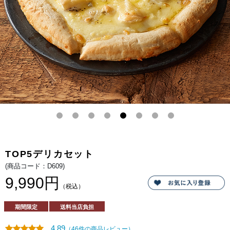
まっ
たト
ヨニ
シフ
ァー
ム自
慢の
赤肉
を使
用。
同じ
くト
ヨニ
シフ
ァー
ム特
製の
黒に
んに
くと
ブラ
ック
ペッ
TOP5デリカセット
パー
の風
(商品コード：D609)
味
で、
9,990円
こだ
（税込）
わり
の味
を追
期間限定
送料当店負担
求し
まし
た。
4.89
（46件の商品レビュー）