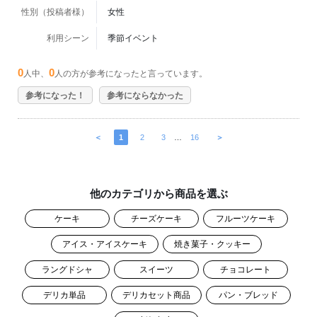
性別（投稿者様）
女性
利用シーン
季節イベント
0
0
人中、
人の方が参考になったと言っています。
参考になった！
参考にならなかった
＜
1
2
3
…
16
＞
他のカテゴリから商品を選ぶ
ケーキ
チーズケーキ
フルーツケーキ
アイス・アイスケーキ
焼き菓子・クッキー
ラングドシャ
スイーツ
チョコレート
デリカ単品
デリカセット商品
パン・ブレッド