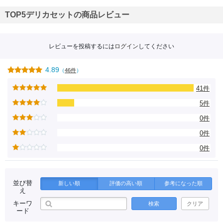
TOP5デリカセットの商品レビュー
レビューを投稿するには
ログイン
してください
4.89
（
46件
）
41件
5件
0件
0件
0件
並び替
新しい順
評価の高い順
参考になった順
え
キーワ
検索
クリア
ード