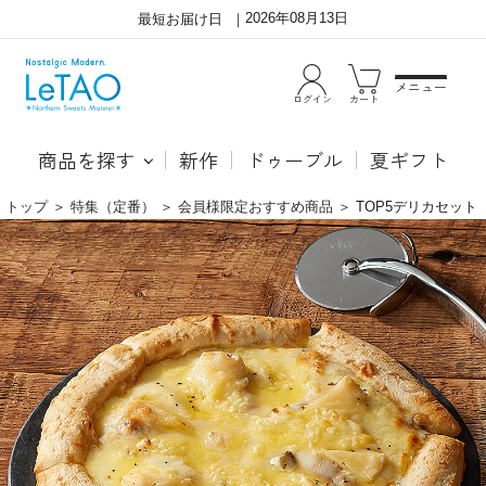
2026年08月13日
最短お届け日
メニュー
ログイン
カート
商品を探す
新作
ドゥーブル
夏ギフト
トップ
＞
特集（定番）
＞
会員様限定おすすめ商品
＞
TOP5デリカセット
TOP5
●十
デ
勝豊
リ
西牛
カ
の熟
セ
成黒
ッ
にん
ト
にく
ロー
スト
ビー
フ
キメ
細か
く光
沢が
あ
り、
旨み
が詰