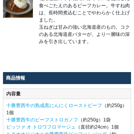
ンベ
食べごたえのあるビーフカレー。牛すね肉
ール
の3
は、長時間煮込むことでやわらかく仕上げ
種類
のチ
ました。
ーズ
をあ
玉ねぎは甘みの強い北海道産のもの。コク
ふれ
のある北海道産バターが、より一層味の深
んば
かり
みを引き出しています。
に使
用し
たピ
ッツ
ァ。
チー
ズの
とろ
ける
よう
商品情報
なコ
ク
に、
豚肉
内容量
の旨
みや
玉ね
十勝豊西牛の熟成黒にんにくローストビーフ
（約250g）
ぎの
甘み
1個
がマ
十勝豊西牛のビーフストロガノフ
（約250g）1袋
ッチ
し、
ピッツァ オ トロワフロマージュ
（直径約24cm）1個
まろ
やか