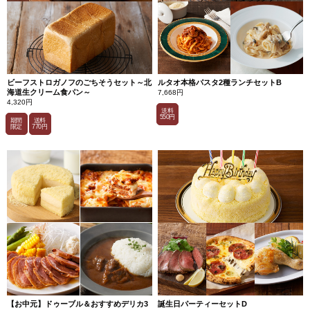
深み
を引
き出
して
いま
す。
ビーフストロガノフのごちそうセット～北
ルタオ本格パスタ2種ランチセットB
海道生クリーム食パン～
7,668円
4,320円
送料
550円
期間
送料
限定
770円
【お中元】ドゥーブル＆おすすめデリカ3
誕生日パーティーセットD