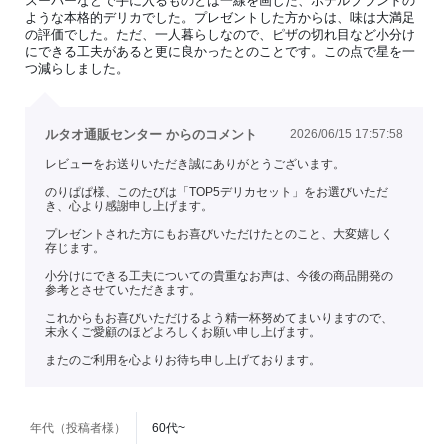
スーパーなどで手に入るものとは一線を画した、ホテルブランドの
ような本格的デリカでした。プレゼントした方からは、味は大満足
の評価でした。ただ、一人暮らしなので、ピザの切れ目など小分け
にできる工夫があると更に良かったとのことです。この点で星を一
つ減らしました。
ルタオ通販センター からのコメント
2026/06/15 17:57:58
レビューをお送りいただき誠にありがとうございます。
のりぱぱ様、このたびは「TOP5デリカセット」をお選びいただ
き、心より感謝申し上げます。
プレゼントされた方にもお喜びいただけたとのこと、大変嬉しく
存じます。
小分けにできる工夫についての貴重なお声は、今後の商品開発の
参考とさせていただきます。
これからもお喜びいただけるよう精一杯努めてまいりますので、
末永くご愛顧のほどよろしくお願い申し上げます。
またのご利用を心よりお待ち申し上げております。
年代（投稿者様）
60代~