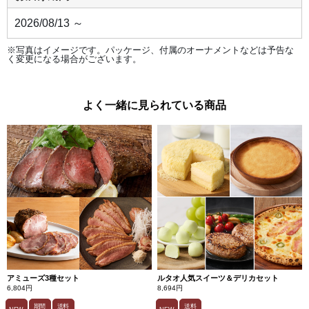
肉汁
と牛
2026/08/13 ～
肉の
旨み
を楽
※写真はイメージです。パッケージ、付属のオーナメントなどは予告な
しめ
く変更になる場合がございます。
るハ
ンバ
ーグ
で
す。
よく一緒に見られている商品
●道
産牛
の赤
ワイ
ンカ
レー
北海
道産
の牛
すね
肉、
赤ワ
イン
を使
用し
た食
べご
たえ
アミューズ3種セット
ルタオ人気スイーツ＆デリカセット
のあ
6,804円
8,694円
るビ
ーフ
期間
送料
送料