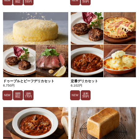
カレ
NEW
NEW
限定
550円
550円
ー。
牛す
ね肉
は、
長時
間煮
込む
こと
でや
わら
かく
仕上
げま
し
た。
玉ね
ぎは
甘み
の強
い北
ドゥーブルとビーフデリカセット
定番デリカセット
海道
6,750円
6,102円
産の
も
期間
送料
送料
NEW
NEW
の。
限定
770円
550円
コク
のあ
る北
海道
産バ
ター
が、
より
一層
味の