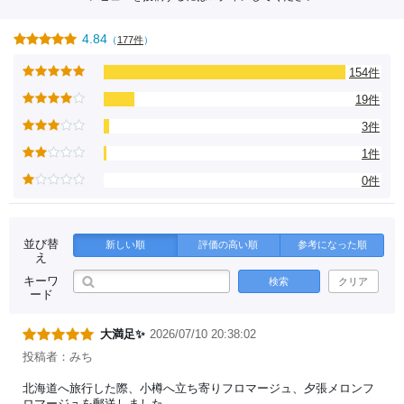
4.84
（
177件
）
154件
19件
3件
1件
0件
並び替
新しい順
評価の高い順
参考になった順
え
キーワ
検索
クリア
ード
大満足✨
2026/07/10 20:38:02
投稿者：みち
北海道へ旅行した際、小樽へ立ち寄りフロマージュ、夕張メロンフ
ロマージュを郵送しました。