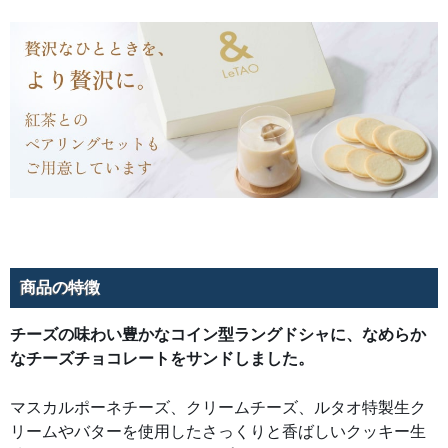
ま
す。
か
つ
て
小
樽
経
済
の
中
心
地
だ
っ
た
色
内
通
り。
古
い
商品の特徴
洋
館
が
今
チーズの味わい豊かなコイン型ラングドシャに、なめらか
も
残
なチーズチョコレートをサンドしました。
る
ノ
ス
タ
マスカルポーネチーズ、クリームチーズ、ルタオ特製生ク
ル
リームやバターを使用したさっくりと香ばしいクッキー生
ジ
ッ