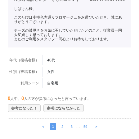
しばけん様、
このたびは小樽色内通りフロマージュをお選びいただき、誠にあ
りがとうございます。
チーズの濃厚さをお気に召していただけたとのこと、従業員一同
大変嬉しく思っております。
またのご利用をスタッフ一同心よりお待ちしております。
年代（投稿者様）
40代
性別（投稿者様）
女性
利用シーン
自宅用
0
0
人中、
人の方が参考になったと言っています。
参考になった！
参考にならなかった
＜
1
2
3
…
59
＞