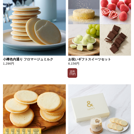
小樽色内通り フロマージュミルク
お祝いギフトスイーツセット
1,296円
6,156円
送料
770円