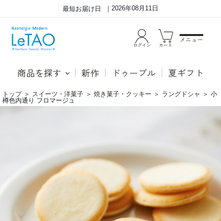
2026年08月11日
最短お届け日
メニュー
ログイン
カート
商品を探す
新作
ドゥーブル
夏ギフト
トップ
＞
スイーツ・洋菓子
＞
焼き菓子・クッキー
＞
ラングドシャ
＞
小
樽色内通り フロマージュ
チ
マ
ー
ス
ズ
カ
の
ル
味
ポ
わ
ー
い
ネ
豊
チ
か
ー
な
ズ、
コ
ク
イ
リ
ン
ー
型
ム
ラ
チ
ン
ー
グ
ズ、
ド
ル