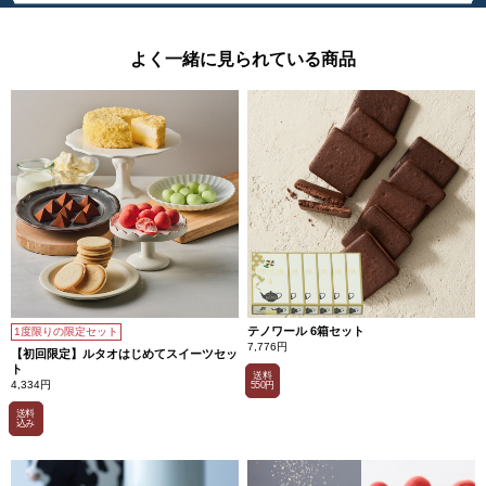
よく一緒に見られている商品
テノワール 6箱セット
1度限りの限定セット
7,776円
【初回限定】ルタオはじめてスイーツセッ
ト
送料
4,334円
550円
送料
込み