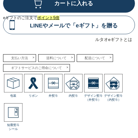
の
塩
味、
チ
eギフトのご注文で
ポイント5倍
ョ
コ
LINEやメールで「eギフト」を贈る
レ
ー
ト
の
ルタオeギフトとは
甘
み
が
絶
支払い方法
送料について
配送について
妙
な
バ
ギフトサービスのご用命について
ラ
ン
ス
で
重
な
り
包装
リボン
外熨斗
内熨斗
デザイン熨斗
デザイン熨斗
合
（外熨斗）
（内熨斗）
い、
次
の
ひ
と
口
短冊熨斗
を
シール
誘
い