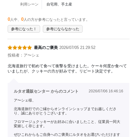
利用シーン
自宅用、手土産
0
0
人中、
人の方が参考になったと言っています。
参考になった！
参考にならなかった
最高のご褒美
2026/07/05 21:29:52
投稿者：ア〜シェ
北海道旅行で初めて食べて衝撃を受けました。ケーキ何度か食べて
いましたが、クッキーの方が好みです。リピート決定です。
ルタオ通販センター からのコメント
2026/07/06 16:46:16
ア〜シェ様、
北海道旅行でのご縁からオンラインショップまでお越しくださ
り、誠にありがとうございます。
フロマージュクッキーがお好みに合いましたこと、従業員一同大
変嬉しく存じます。
ぜひこれからもご自身へのご褒美にルタオをお選びいただけます