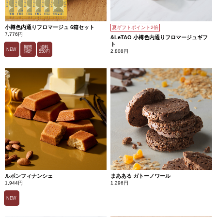
小樽色内通りフロマージュ 6箱セット
夏ギフトポイント2倍
7,776円
&LeTAO 小樽色内通りフロマージュギフ
ト
期間
送料
NEW
2,808円
限定
550円
ルボンフィナンシェ
まあある ガトーノワール
1,944円
1,296円
NEW