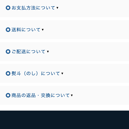
▾
▾
▾
▾
▾