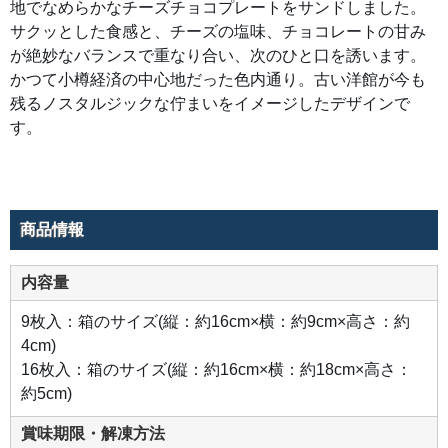
地でなめらかなチーズチョコプレートをサンドしました。
ク
な
サクッとした食感と、チーズの塩味、チョコレートの甘み
佇
ま
が絶妙なバランスで重なり合い、次のひと口を誘います。
い
を
かつて小樽経済の中心地だった色内通り。古い洋館が今も
イ
メ
残るノスタルジックな佇まいをイメージしたデザインで
ー
ジ
す。
し
た
デ
ザ
イ
ン
で
商品情報
す。
内容量
9枚入：箱のサイズ(縦：約16cm×横：約9cm×高さ：約
4cm)
16枚入：箱のサイズ(縦：約16cm×横：約18cm×高さ：
約5cm)
賞味期限・解凍方法