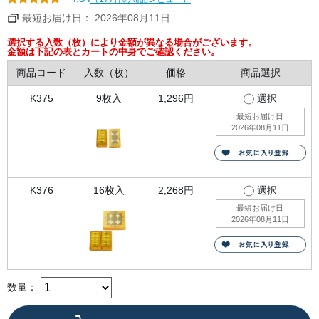
な
め
最短お届け日： 2026年08月11日
ら
か
な
選択する入数（枚）により金額が異なる場合がございます。
チ
金額は下記の表とカートの中身でご確認ください。
ー
ズ
商品コード
入数（枚）
価格
商品選択
チ
ョ
コ
K375
9枚入
1,296円
選択
プ
レ
最短お届け日
ー
2026年08月11日
ト
を
サ
ン
ド
し
ま
K376
16枚入
2,268円
選択
し
た。
最短お届け日
サ
2026年08月11日
ク
ッ
と
し
た
食
感
数量：
と、
チ
ー
ズ