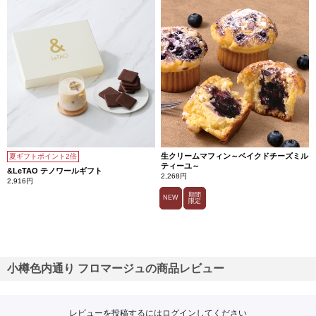
生クリームマフィン～ベイクドチーズミル
夏ギフトポイント2倍
ティーユ～
&LeTAO テノワールギフト
2,268円
2,916円
期間
NEW
限定
小樽色内通り フロマージュの商品レビュー
レビューを投稿するには
ログイン
してください