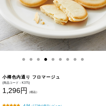
シ
タ
ャ
オ
に、
特
な
製
め
生
ら
ク
か
リ
な
ー
チ
ム
ー
や
ズ
バ
チ
タ
ョ
ー
コ
を
レ
使
ー
用
ト
し
を
た
サ
さ
ン
っ
ド
く
し
り
ま
と
し
香
た。
ば
小樽色内通り フロマージュ
し
い
(商品コード：K375)
ク
ッ
1,296円
キ
（税込）
ー
生
地
で
4.84
（177件の商品レビュー）