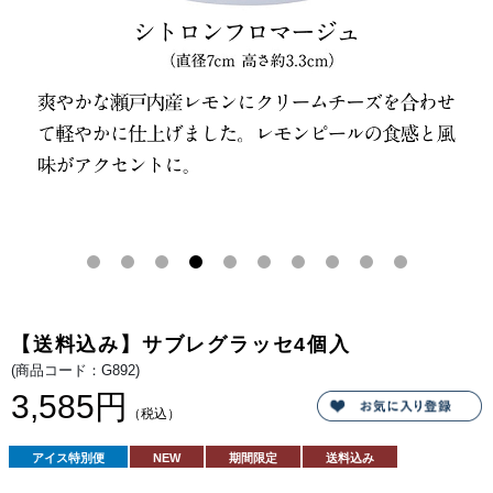
ラ、
や
ベ
か
リ
な
ー、
瀬
シ
戸
ョ
内
コ
産
ラ、
レ
4
モ
種
ン
の
に
フ
ク
レ
リ
ー
ー
バ
ム
ー
チ
を
ー
詰
ズ
め
を
合
合
わ
わ
せ
せ
て
て
リ
軽
【送料込み】サブレグラッセ4個入
ニ
や
ュ
か
(商品コード：G892)
ー
に
ア
仕
3,585円
ル。
上
（税込）
コ
げ
ク
ま
の
し
アイス特別便
NEW
期間限定
送料込み
あ
た。
る
レ