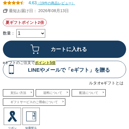
ア
モ
4.63
（19件の商品レビュー）
イ
ン
ス
ピ
最短お届け日： 2026年08月13日
を、
ー
ア
ル
ー
も
夏ギフトポイント2倍
モ
加
ン
え
ド
て
数量：
が
食
香
感
ば
と
し
風
い
味
サ
の
ブ
ア
レ
ク
eギフトのご注文で
ポイント5倍
で
セ
挟
ン
LINEやメールで「eギフト」を贈る
ん
ト
だ、
に。
夏
●
ルタオeギフトとは
の
バ
ギ
ニ
フ
ー
支払い方法
送料について
配送について
ト
ユ
に
溶
ぴ
け
ギフトサービスのご用命について
っ
て
た
い
り
く
の
口
サ
ど
ン
け
ド
の
リボン
短冊熨斗