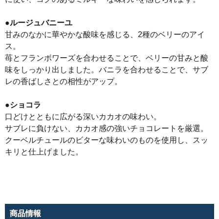
を
ふ
ん
だ
●ルージュバニーユ
ん
に
甘みのなかに華やかな酸味を感じる、2種のベリーのアイ
使
ス。
い、
コ
苺とフランボワーズを合わせることで、ベリーの甘みと酸
ク
の
味をしっかり出しました。バニラを合わせることで、サブ
あ
る
レの香ばしさとの相性がアップ。
ミ
ル
キ
ー
●ショコラ
な
味
口どけとともに広がる深いカカオの味わい。
わ
サブレに負けない、カカオ感の強いチョコレートを厳選。
い
を
クーベルチュールのビターな味わいのものを使用し、スッ
感
じ
キリと仕上げました。
ら
れ
ま
す。
●
ル
ー
ジ
ュ
商品情報
バ