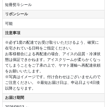
ボ
ワ
短冊熨斗シール
ー
ズ
を
リボンシール
合
わ
せ
可能
る
こ
と
注意事項
で、
ベ
リ
※必ず1度の配達でお受け取りいただけるよう、確実に
ー
の
在宅されている日時をご指定ください。
甘
お客様都合による再配達の場合、アイスの品質・冷凍状
み
と
態は保証できかねます。アイスクリームが柔らかくなっ
酸
味
てしまうことをご了承の上で、ヤマト運輸へ再配達依頼
を
し
をお願いいたします。
っ
か
※写真はイメージです。付け合わせはございませんので
り
出
ご注意ください。 ※最短お届け日は、申込日より4日後
し
ま
以降となります。
し
た。
バ
お届け期間
ニ
ラ
を
2026/08/13 ～