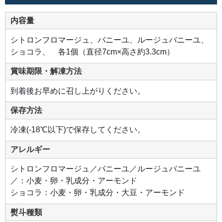
ニ
ー
ユ
内容量
甘
み
の
シトロンフロマージュ、バニーユ、ルージュバニーユ、
な
か
ショコラ、 各1個（直径7cm×高さ約3.3cm）
に
華
や
賞味期限・解凍方法
か
な
酸
到着後お早めに召し上がりください。
味
を
感
保存方法
じ
る、
2
冷凍(-18℃以下)で保存してください。
種
の
ベ
アレルギー
リ
ー
の
シトロンフロマージュ／バニーユ／ルージュバニーユ
ア
イ
／：小麦・卵・乳成分・アーモンド
ス。
苺
ショコラ：小麦・卵・乳成分・大豆・アーモンド
と
フ
ラ
熨斗種類
ン