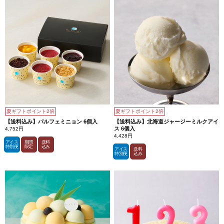
を
厳
選。
ク
ー
ベ
ル
チ
ュ
ー
ル
の
ビ
タ
ー
な
味
夏ギフトポイント2倍
夏ギフトポイント2倍
わ
【送料込み】パルフェミニョン 6個入
【送料込み】北海道ジャージーミルクアイ
い
ス 6個入
の
4,752円
も
4,428円
の
アイス
期間
送料
特別便
限定
込み
を
アイス
送料
特別便
込み
使
用
し、
ス
ッ
キ
リ
と
仕
上
げ