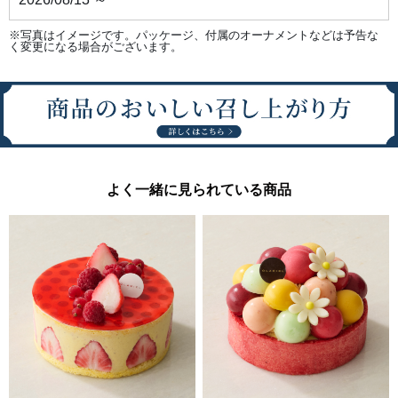
合
わ
せ
※写真はイメージです。パッケージ、付属のオーナメントなどは予告な
る
く変更になる場合がございます。
こ
と
で、
サ
ブ
レ
の
香
ば
し
さ
と
よく一緒に見られている商品
の
相
性
が
ア
ッ
プ。
●
シ
ョ
コ
ラ
口
ど
け
と
と