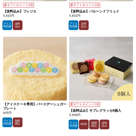
も
に
夏ギフトポイント2倍
夏ギフトポイント2倍
広
【送料込み】フレジエ
【送料込み】バルーンドフリュイ
が
5,832円
5,832円
る
深
アイス
送料
アイス
送料
い
特別便
込み
特別便
込み
カ
カ
オ
の
味
わ
い。
サ
ブ
レ
に
負
け
な
い、
カ
カ
オ
感
の
【アイスケーキ専用】バースデーシュガー
夏ギフトポイント2倍
強
プレート
【送料込み】サブレグラッセ8個入
い
405円
5,659円
チ
ョ
アイス
期間
アイス
期間
送料
コ
特別便
限定
NEW
特別便
限定
込み
レ
ー
ト