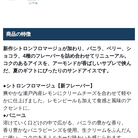
ア
中
シール
イ
で
ス
広
で
が
す。
る、
バ
ニ
ラ
商品の特徴
の
豊
か
な
新作シトロンフロマージュが加わり、バニラ、ベリー、シ
香
り。
ョコラ、4種のフレーバーを詰め合わせてリニューアル。
香
り
コクのあるアイスを、アーモンドが香ばしいサブレで挟ん
豊
だ、夏のギフトにぴったりのサンドアイスです。
か
な
バ
ニ
●シトロンフロマージュ【新フレーバー】
ラ
ビ
爽やかな瀬戸内産レモンにクリームチーズを合わせて軽や
ー
ン
かに仕上げました。レモンピールも加えて食感と風味のア
ズ
を
クセントに。
使
用。
●バニーユ
生
溶けていく口どけの中で広がる、バニラの豊かな香り。
ク
リ
香り豊かなバニラビーンズを使用。生クリームをふんだん
ー
ム
に使い、コクのあるミルキーな味わいを感じられます。