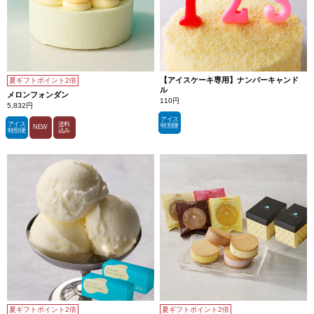
ま
し
た。
【アイスケーキ専用】ナンバーキャンド
夏ギフトポイント2倍
ル
メロンフォンダン
110円
5,832円
アイス
アイス
送料
特別便
NEW
特別便
込み
夏ギフトポイント2倍
夏ギフトポイント2倍