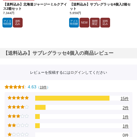
【送料込み】北海道ジャージーミルクアイ
【送料込み】サブレグラッセ4個入2箱セ
ス2箱セット
ット
7,344円
5,659円
アイス
送料
アイス
期間
送料
NEW
特別便
込み
特別便
限定
込み
【送料込み】サブレグラッセ4個入の商品レビュー
レビューを投稿するには
ログイン
してください
4.63
（
19件
）
15件
2件
1件
1件
0件