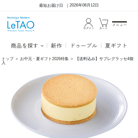
2026年08月12日
最短お届け日
メニュー
ログイン
カート
商品を探す
新作
ドゥーブル
夏ギフト
トップ
＞
お中元・夏ギフト2026特集
＞
【送料込み】サブレグラッセ4個
入
新
●
作
シ
シ
ト
ト
ロ
ロ
ン
ン
フ
フ
ロ
ロ
マ
マ
ー
ー
ジ
ジ
ュ
ュ
【新
が
フ
加
レ
わ
ー
り、
バ
バ
ー】
ニ
爽