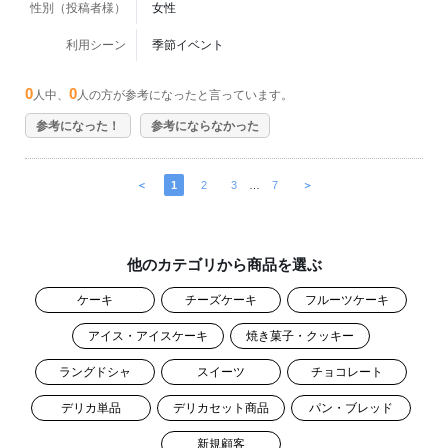
性別（投稿者様）
女性
利用シーン
季節イベント
0
0
人中、
人の方が参考になったと言っています。
参考になった！
参考にならなかった
＜
1
2
3
…
7
＞
他のカテゴリから商品を選ぶ
ケーキ
チーズケーキ
フルーツケーキ
アイス・アイスケーキ
焼き菓子・クッキー
ラングドシャ
スイーツ
チョコレート
デリカ単品
デリカセット商品
パン・ブレッド
新規顧客