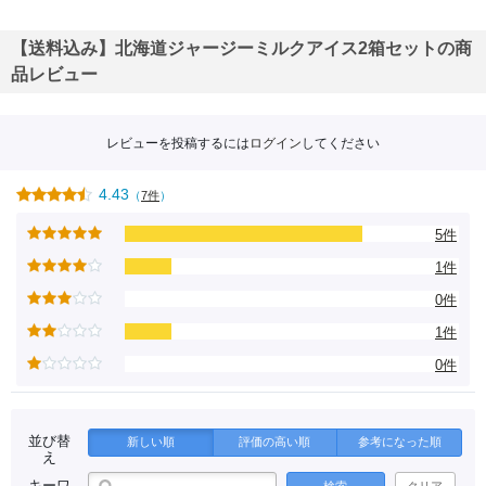
【送料込み】北海道ジャージーミルクアイス2箱セットの商
品レビュー
レビューを投稿するには
ログイン
してください
4.43
（
7件
）
5件
1件
0件
1件
0件
並び替
新しい順
評価の高い順
参考になった順
え
キーワ
検索
クリア