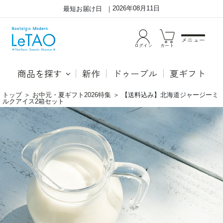
2026年08月11日
最短お届け日
メニュー
ログイン
カート
商品を探す
新作
ドゥーブル
夏ギフト
トップ
＞
お中元・夏ギフト2026特集
＞
【送料込み】北海道ジャージーミ
ルクアイス2箱セット
北
十
海
勝
道
加
十
藤
勝
牧
の
場
ジ
の
ャ
ジ
ー
ャ
ジ
ー
ー
ジ
ミ
ー
ル
ミ
ク
ル
を
ク
100％
を
使
100％
用
使