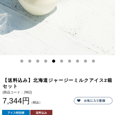
し
用
た
し、
カ
ル
ッ
タ
プ
オ
ア
特
イ
製
ス。
の
生
ク
リ
ー
ム
と
掛
け
合
わ
せ
た
カ
ッ
プ
ア
【送料込み】北海道ジャージーミルクアイス2箱
イ
ス。
セット
隠
し
(商品コード：J862)
味
7,344円
に
北
（税込）
海
道
の
アイス特別便
送料込み