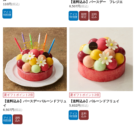
【送料込み】バースデー フレジエ
110円
(税込)
6,507円
(税込)
アイス
アイス
期間
送料
特別便
特別便
限定
込み
夏ギフトポイント2倍
夏ギフトポイント2倍
【送料込み】バースデーバルーンドフリュ
【送料込み】バルーンドフリュイ
イ
5,832円
(税込)
6,507円
(税込)
アイス
送料
特別便
込み
アイス
送料
特別便
込み