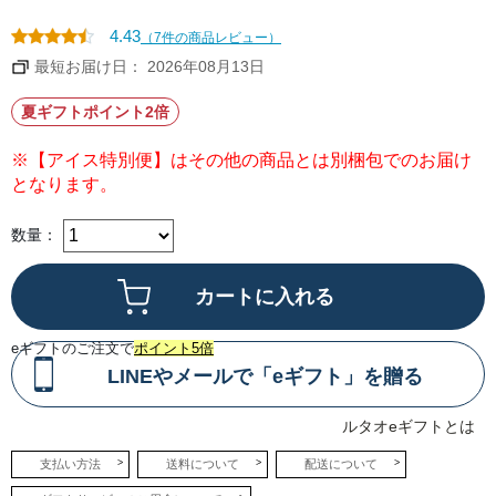
塩
を
使
4.43
（7件の商品レビュー）
用
す
最短お届け日： 2026年08月13日
る
こ
と
夏ギフトポイント2倍
で、
ミ
ル
※【アイス特別便】はその他の商品とは別梱包でのお届け
ク
の
となります。
コ
ク
を
感
数量：
じ
つ
つ
も、
さ
っ
ぱ
り
eギフトのご注文で
ポイント5倍
と
LINEやメールで「eギフト」を贈る
し
た
味
わ
ルタオeギフトとは
い
に
仕
支払い方法
送料について
配送について
上
げ