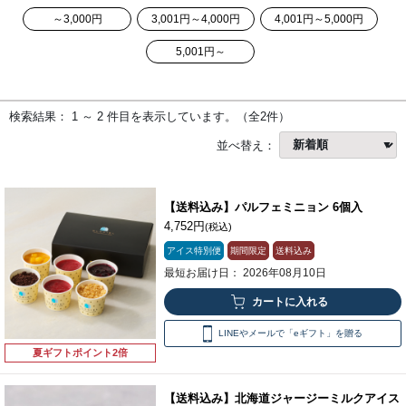
～3,000円
3,001円～4,000円
4,001円～5,000円
5,001円～
検索結果： 1 ～ 2 件目を表示しています。（全2件）
並べ替え：
【送料込み】パルフェミニョン 6個入
4,752円
(税込)
アイス特別便
期間限定
送料込み
最短お届け日： 2026年08月10日
LINEやメールで「eギフト」を贈る
夏ギフトポイント2倍
【送料込み】北海道ジャージーミルクアイス