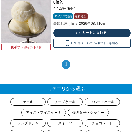
6個入
4,428円
(税込)
アイス特別便
送料込み
最短お届け日： 2026年08月10日
LINEやメールで「eギフト」を贈る
夏ギフトポイント2倍
1
カテゴリから選ぶ
ケーキ
チーズケーキ
フルーツケーキ
アイス・アイスケーキ
焼き菓子・クッキー
ラングドシャ
スイーツ
チョコレート