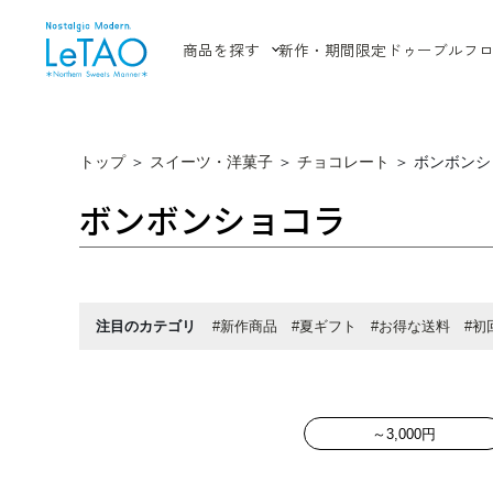
商品を探す
新作・期間限定
ドゥーブルフ
トップ
＞
スイーツ・洋菓子
＞
チョコレート
＞
ボンボンシ
ボンボンショコラ
注目のカテゴリ
#新作商品
#夏ギフト
#お得な送料
#初
～3,000円