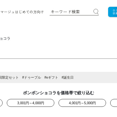
ロ
ロマージュ
はじめての方向け
会
ョコラ
回限定セット
#ドゥーブル
#eギフト
#誕生日
ボンボンショコラを価格帯で絞り込む
3,001円～4,000円
4,001円～5,000円