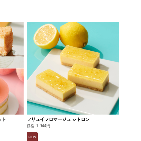
ット
フリュイフロマージュ シトロン
夏のデリ
1,944円
8,96
期間
送
NEW
限定
55