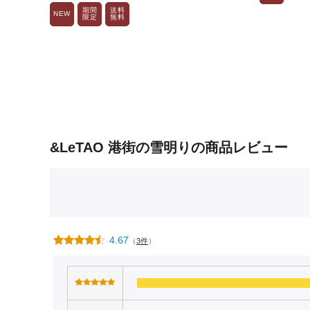
期間
送料
NEW
限定
無料
&LeTAO 港街の雪明りの商品レビュー
4.67
（
3件
）