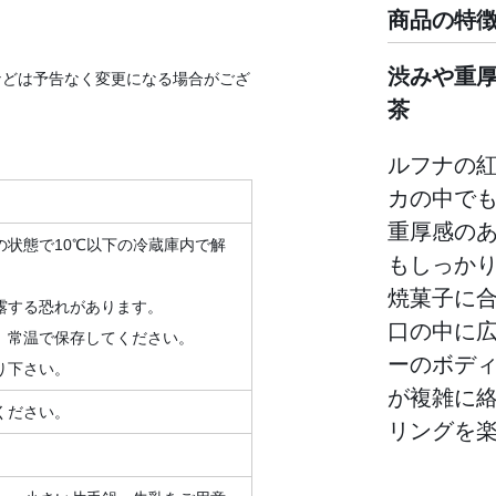
商品の特
渋みや重
などは予告なく変更になる場合がござ
茶
ルフナの
カの中で
重厚感の
状態で10℃以下の冷蔵庫内で解
もしっか
焼菓子に
露する恐れがあります。
口の中に
、常温で保存してください。
ーのボデ
り下さい。
が複雑に
ください。
リングを