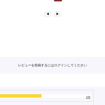
◀︎
▶︎
レビューを投稿するには
ログイン
してください
2件