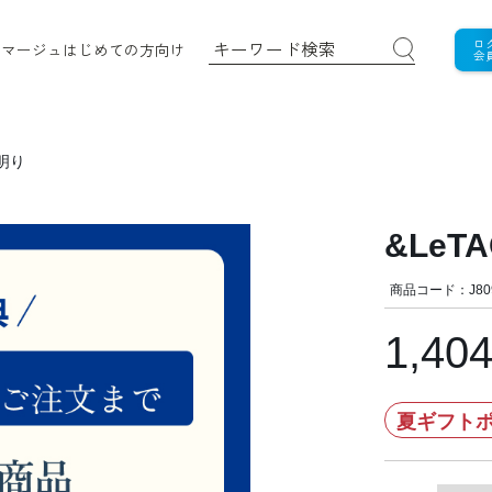
ロ
ロマージュ
はじめての方向け
会
雪明り
&LeT
商品コード：J80
1,40
夏ギフトポ