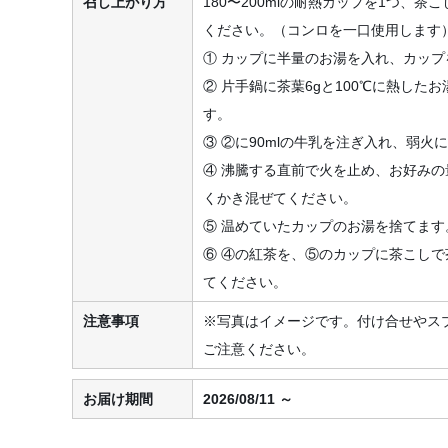
召し上がり方
180〜200mlの耐熱カップを1つ、
ください。（コンロを一口使用します
① カップに半量のお湯を入れ、カップ
② 片手鍋に茶葉6gと100℃に熱したお
す。
③ ②に90mlの牛乳を注ぎ入れ、弱火
④ 沸騰する直前で火を止め、お好み
くかき混ぜてください。
⑤ 温めていたカップのお湯を捨てます
⑥ ④の紅茶を、⑤のカップに茶こし
てください。
注意事項
※写真はイメージです。付け合せやス
ご注意ください。
お届け期間
2026/08/11 ～