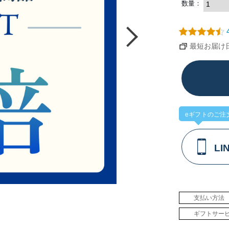
数量：
4
最短お届け日：
eギフトのご注
L
支払い方法
ギフトサー