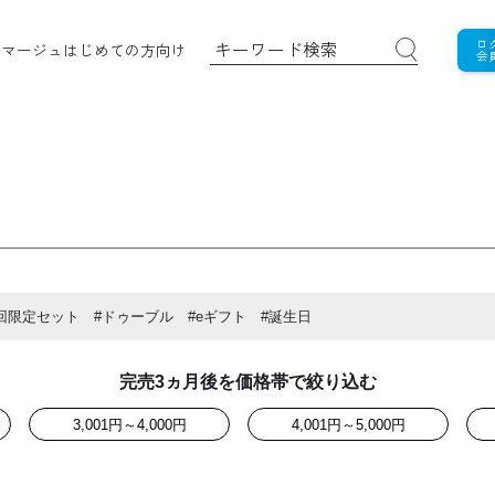
ロ
ロマージュ
はじめての方向け
会
回限定セット
#ドゥーブル
#eギフト
#誕生日
完売3ヵ月後を価格帯で絞り込む
3,001円～4,000円
4,001円～5,000円