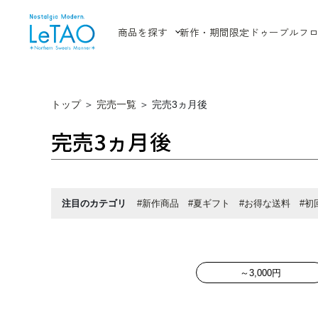
商品を探す
新作・期間限定
ドゥーブルフ
トップ
＞
完売一覧
＞
完売3ヵ月後
完売3ヵ月後
注目のカテゴリ
#新作商品
#夏ギフト
#お得な送料
#初
～3,000円