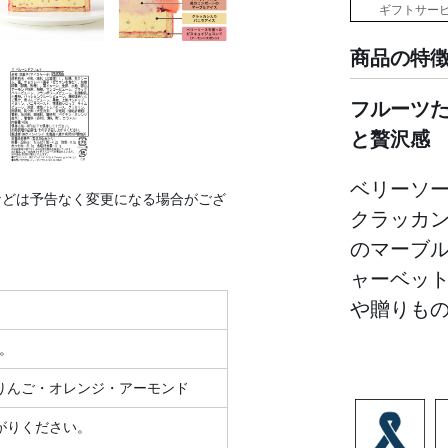
ギフトサー
商品の特
フルーツ
と贅沢感
ベリーソ
などは予告なく変更になる場合がござ
クラッカ
のマーブ
ャーベッ
や贈りも
い。
りんご・オレンジ・アーモンド
がりください。