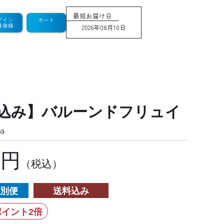
最短お届け日
グイン
カート
員登録
2026年08月10日
込み】バルーンドフリュイ
9
2円
（税込）
別便
送料込み
イント2倍