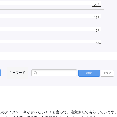
123件
16件
5件
6件
キーワード
検索
クリア
1
このアイスケーキが食べたい！！と言って、注文させてもらっています