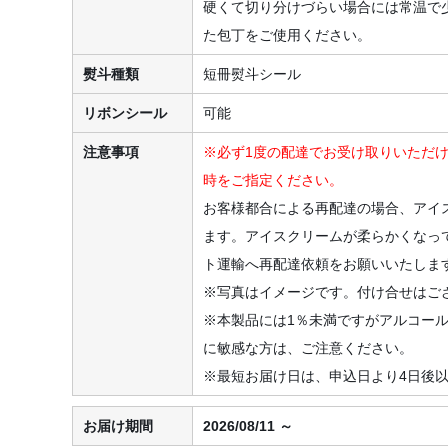
硬くて切り分けづらい場合には常温で
た包丁をご使用ください。
熨斗種類
短冊熨斗シール
リボンシール
可能
注意事項
※必ず1度の配達でお受け取りいただ
時をご指定ください。
お客様都合による再配達の場合、アイ
ます。アイスクリームが柔らかくなっ
ト運輸へ再配達依頼をお願いいたしま
※写真はイメージです。付け合せはご
※本製品には1％未満ですがアルコー
に敏感な方は、ご注意ください。
※最短お届け日は、申込日より4日後
お届け期間
2026/08/11 ～