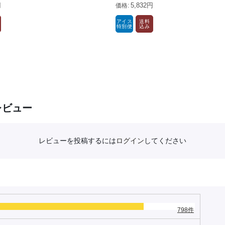
円
5,832円
アイス
送料
特別便
込み
レビュー
レビューを投稿するには
ログイン
してください
798件