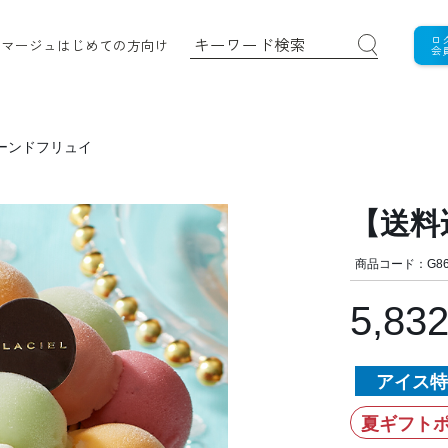
ロ
ロマージュ
はじめての方向け
会
ーンドフリュイ
【送料
商品コード：G86
5,83
アイス特
夏ギフトポ