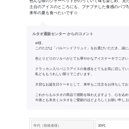
色んな味のシャーベットがのっていて味も楽しめ、見
土台のアイスのところにも、プチプチした食感のパフ⁈
来年の夏も食べたいです☆
ルタオ通販センター からのコメント
ai様、
このたびは「バルーンドフリュイ」をお選びいただき、誠に
色とりどりのソルベがとても華やかなアイスケーキでござい
クラッカン入りバニラアイスの食感をとてもお気に召してい
私どももうれしい限りでございます。
大切なお誕生日ケーキとして、来年もご注文をお待ちしてお
これからもルタオの商品で感動を味わえますよう、心を込め
今後とも末永くルタオをご愛顧のほどよろしくお願い申し上
年代（投稿者様）
30代