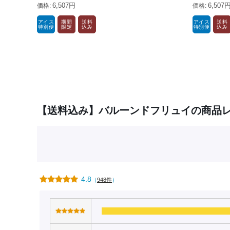
6,507円
6,507
アイス
期間
送料
アイス
送料
特別便
限定
込み
特別便
込み
【送料込み】バルーンドフリュイの商品
4.8
（
948件
）