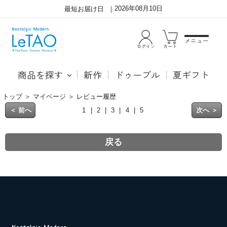
2026年08月10日
最短お届け日
メニュー
ログイン
カート
商品を探す
新作
ドゥーブル
夏ギフト
トップ
＞
マイページ
＞ レビュー履歴
過
＜ 前へ
1 |
2
|
3
|
4
|
5
次へ ＞
去
に
し
た
レ
戻る
ビ
ュ
ー
を
確
認
す
る
こ
と
が
で
き