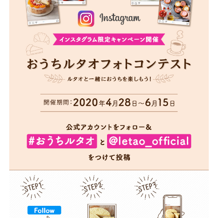
ャ
ン
ペ
ー
ン
開
催！
お
う
ち
フ
ォ
ト
コ
ン
テ
ス
ト
ル
タ
オ
と
一
緒
に
お
う
ち
を
楽
し
も
う！