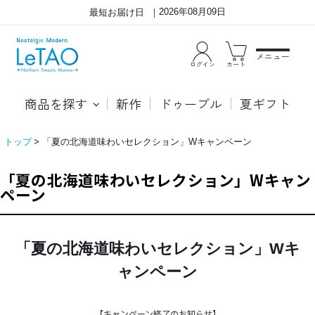
2026年08月09日
最短お届け日
メニュー
ログイン
カート
商品を探す
新作
ドゥーブル
夏ギフト
トップ
「夏の北海道味わいセレクション」Wキャンペーン
「夏の北海道味わいセレクション」Wキャン
ペーン
「夏
「夏の北海道味わいセレクション」Wキ
の
北
ャンペーン
海
道
味
わ
い
【キャンペーン終了のお知らせ】
セ