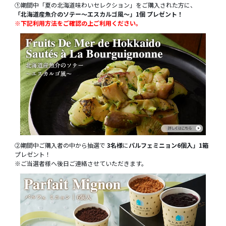
①期間中「夏の北海道味わいセレクション」をご購入された方に、
「北海道産魚介のソテー～エスカルゴ風～」1個 プレゼント！
※下記利用方法をご確認の上ご利用ください。
②期間中ご購入者の中から抽選で
3名様
に
パルフェミニョン6個入」1箱
プレゼント！
※ご当選者様へ後日ご連絡させていただきます。