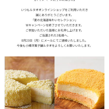
レ
ク
シ
いつもルタオオンラインショップをご利用いただき
ョ
誠にありがとうございます。
ン」
W
「夏の北海道味わいセレクション」
キ
Wキャンペーンを終了させていただきます。
ャ
ン
ご参加いただいた皆様にお礼申し上げます。
ペ
ー
ご当選された3名様へ、
ン
8月23日（月）にメールにてご連絡いたしました。
今後も小樽洋菓子舗ルタオをよろしくお願いいたします。