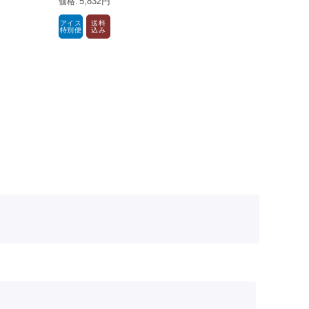
5,832円
5,83
アイス
送料
アイス
送
特別便
込み
特別便
込