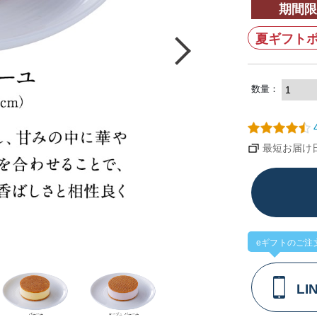
期間限
夏ギフトポ
数量：
4
最短お届け日：
eギフトのご注
L