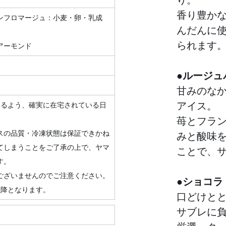
香り豊か
ンフロマージュ：小麦・卵・乳成
んだんに
られます
アーモンド
●ルージュ
甘みのな
アイス。
けるよう、確実に在宅されている日
苺とフラ
スの品質・冷凍状態は保証できかね
みと酸味
てしまうことをご了承の上で、ヤマ
ことで、
す。
ございませんのでご注意ください。
●ショコラ
以降となります。
口どけと
サブレに