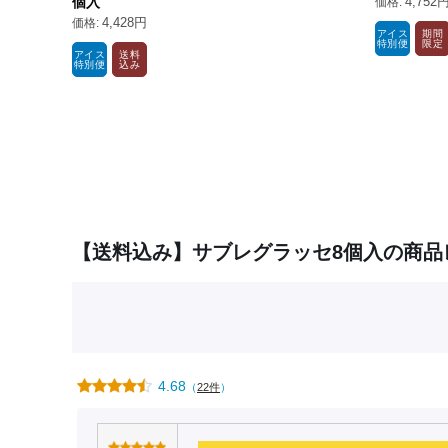
個入
4,752
4,428円
アイス
期間
特別便
限定
アイス
送料
特別便
込み
【送料込み】サブレグラッセ8個入の商品
4.68
（
22件
）