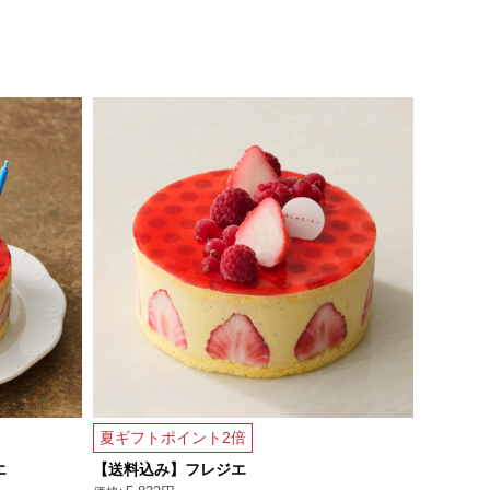
夏ギフトポイント2倍
夏ギフト
エ
【送料込み】フレジエ
【送料込