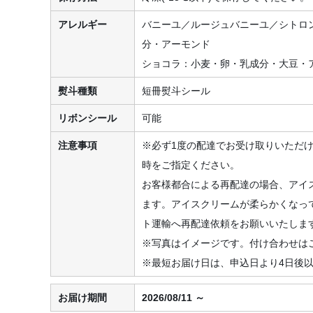
アレルギー
バニーユ／ルージュバニーユ／シトロ
分・アーモンド
ショコラ：小麦・卵・乳成分・大豆・
熨斗種類
短冊熨斗シール
リボンシール
可能
注意事項
※必ず1度の配達でお受け取りいただ
時をご指定ください。
お客様都合による再配達の場合、アイ
ます。アイスクリームが柔らかくなっ
ト運輸へ再配達依頼をお願いいたしま
※写真はイメージです。付け合わせは
※最短お届け日は、申込日より4日後
お届け期間
2026/08/11 ～