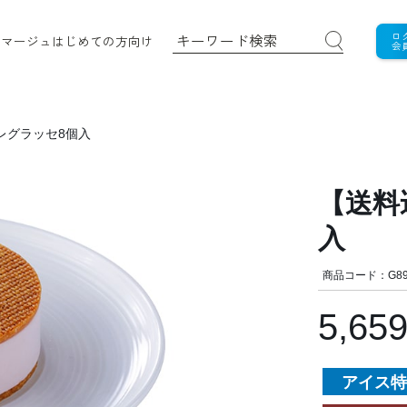
ロ
ロマージュ
はじめての方向け
会
レグラッセ8個入
【送料
入
商品コード：G89
5,65
アイス特