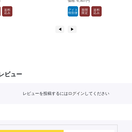
円
6,507円
送料
アイス
期間
送料
込み
特別便
限定
込み
◀︎
▶︎
レビュー
レビューを投稿するには
ログイン
してください