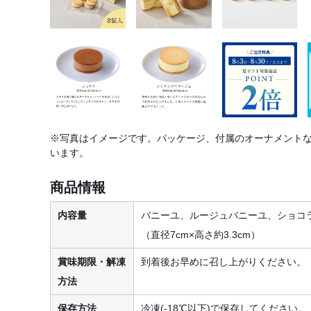
※写真はイメージです。パッケージ、付属のオーナメント
います。
商品情報
内容量
バニーユ、ルージュバニーユ、ショコ
（直径7cm×高さ約3.3cm）
賞味期限・解凍
到着後お早めに召し上がりください。
方法
保存方法
冷凍(-18℃以下)で保存してください。