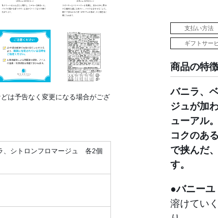
支払い方法
ギフトサー
商品の特
バニラ、
などは予告なく変更になる場合がござ
ジュが加
ューアル
コクのあ
で挟んだ
ラ、シトロンフロマージュ 各2個
す。
●バニーユ
溶けてい
り。