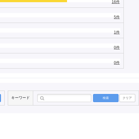
16件
5件
1件
0件
0件
キーワード
検索
クリア