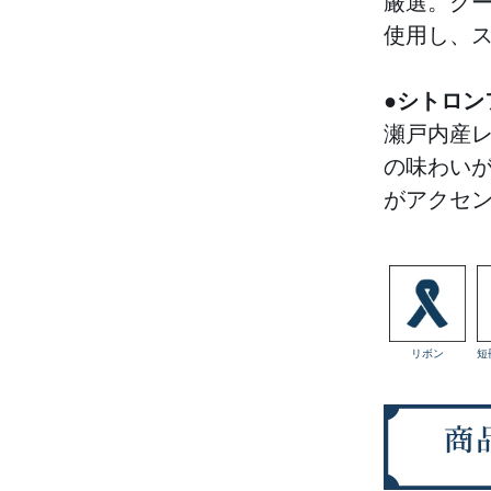
厳選。ク
使用し、
●シトロン
瀬戸内産
の味わい
がアクセ
リボン
短