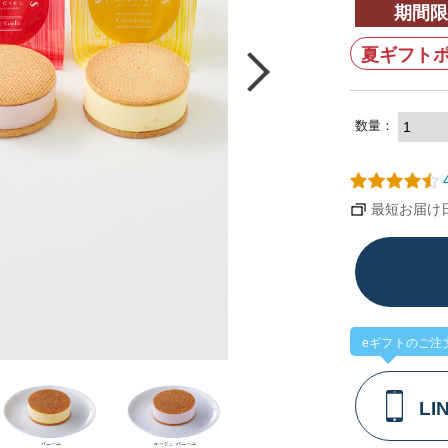
期間限
夏ギフトポ
数量：
4
最短お届け日：
eギフトのご注
L