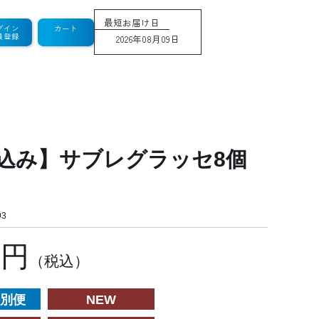
最短お届け日
グイン
カート
員登録
2026年08月09日
込み】サブレグラッセ8個
3
9円
（税込）
別便
NEW