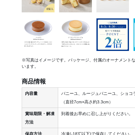
※写真はイメージです。パッケージ、付属のオーナメント
います。
商品情報
内容量
バニーユ、ルージュバニーユ、ショコ
（直径7cm×高さ約3.3cm）
賞味期限・解凍
到着後お早めに召し上がりください。
方法
保存方法
冷凍(-18℃以下)で保存してください。