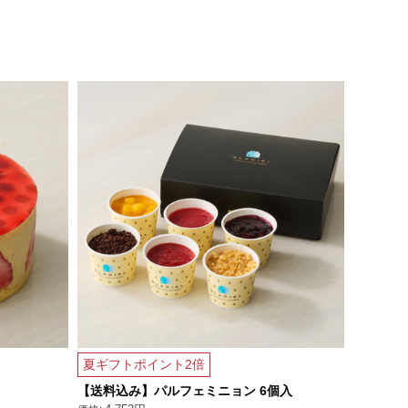
【アイス
夏ギフトポイント2倍
レート
【送料込み】パルフェミニョン 6個入
405