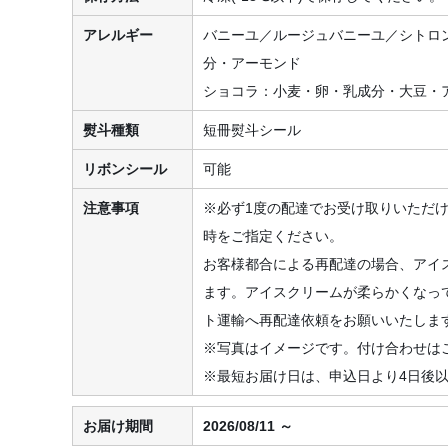
アレルギー
バニーユ／ルージュバニーユ／シトロ
分・アーモンド
ショコラ：小麦・卵・乳成分・大豆・
熨斗種類
短冊熨斗シール
リボンシール
可能
注意事項
※必ず1度の配達でお受け取りいただ
時をご指定ください。
お客様都合による再配達の場合、アイ
ます。アイスクリームが柔らかくなっ
ト運輸へ再配達依頼をお願いいたしま
※写真はイメージです。付け合わせは
※最短お届け日は、申込日より4日後
お届け期間
2026/08/11 ～