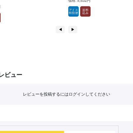
5,832円
円
アイス
送料
特別便
込み
◀︎
▶︎
レビュー
レビューを投稿するには
ログイン
してください