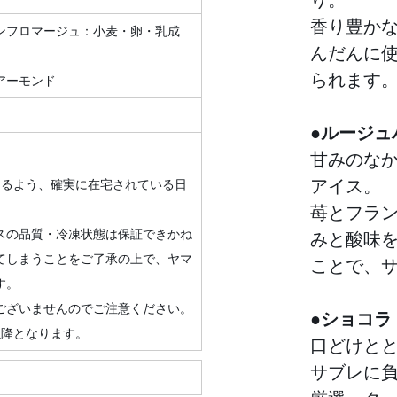
香り豊か
ンフロマージュ：小麦・卵・乳成
んだんに
られます
アーモンド
●ルージュ
甘みのな
アイス。
けるよう、確実に在宅されている日
苺とフラ
スの品質・冷凍状態は保証できかね
みと酸味
てしまうことをご了承の上で、ヤマ
ことで、
す。
ございませんのでご注意ください。
●ショコラ
以降となります。
口どけと
サブレに