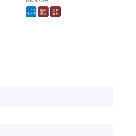
4,752円
アイス
期
特別便
限
アイス
期間
送料
特別便
限定
込み