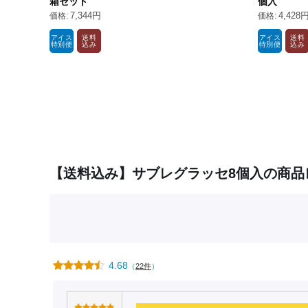
箱セット
個入
7,344円
4,428
アイス
送料
アイス
送料
特別便
込み
特別便
込み
【送料込み】サブレグラッセ8個入の商品
4.68
（
22件
）