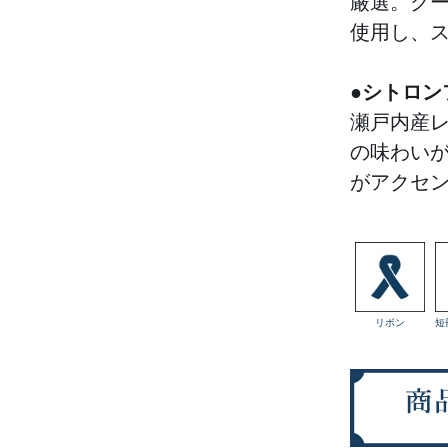
厳選。ク
使用し、
●シトロン
瀬戸内産
の味わい
がアクセ
リボン
短