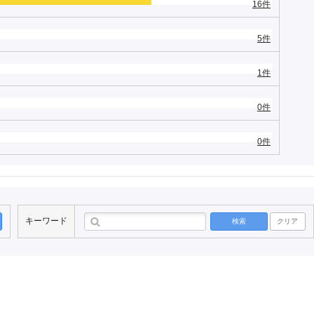
16件
5件
1件
0件
0件
キーワード
検索
クリア