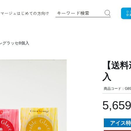
ロ
ロマージュ
はじめての方向け
会
レグラッセ8個入
【送料
入
商品コード：G89
5,65
アイス特