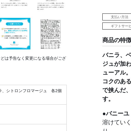
支払い方法
ギフトサー
商品の特
バニラ、
などは予告なく変更になる場合がござ
ジュが加
ューアル
コクのあ
で挟んだ
ラ、シトロンフロマージュ 各2個
す。
●バニーユ
溶けてい
り。