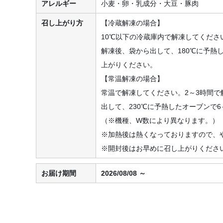
アレルギー
小麦・卵・乳成分・大豆・豚肉
召し上がり方
【冷蔵解凍の場合】
10℃以下の冷蔵庫内で解凍してくださ
解凍後、袋から出して、180℃に予熱
上がりください。
【常温解凍の場合】
常温で解凍してください。2～3時間
出して、230℃に予熱したオーブンで
（※機種、W数により異なります。）
※加熱後は熱くなっておりますので、
※開封後はお早めに召し上がりくださ
お届け期間
2026/08/08 ～