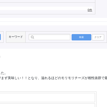
0件
キーワード
検索
クリア
1
した。
がまず美味しい！！となり、溢れるほどのモリモリチーズが相性抜群で