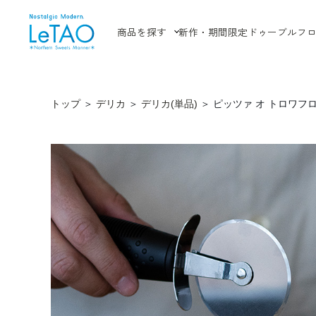
商品を探す
新作・期間限定
ドゥーブルフ
トップ
＞
デリカ
＞
デリカ(単品)
＞
ピッツァ オ トロワフ