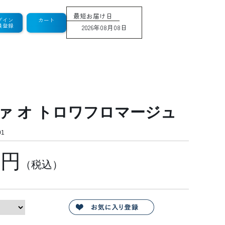
最短お届け日
グイン
カート
員登録
2026年08月08日
ァ オ トロワフロマージュ
1
6円
（税込）