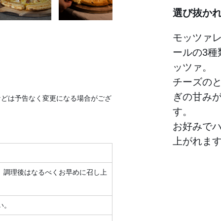
選び抜か
モッツァ
ールの3
ッツァ。
チーズの
ぎの甘み
などは予告なく変更になる場合がござ
す。
お好みで
上がれま
、調理後はなるべくお早めに召し上
い。