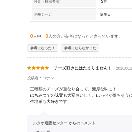
性別（投稿者様）
女性
利用シーン
誕生日
0
0
人中、
人の方が参考になったと言っています。
参考になった！
参考にならなかった
チーズ好きにはたまりません！
2026/06/2
投稿者：コナン
三種類のチーズが重なり合って、濃厚な味に！
はちみつでの味変も大変おいしく、ほっぺが落ちそうになり
生地感も大好きです
ルタオ通販センター からのコメント