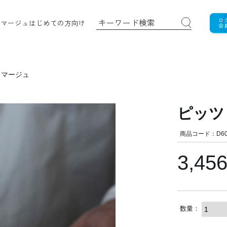
ロ
ロマージュ
はじめての方向け
会
ロマージュ
ピッツ
商品コード：D60
3,45
数量：