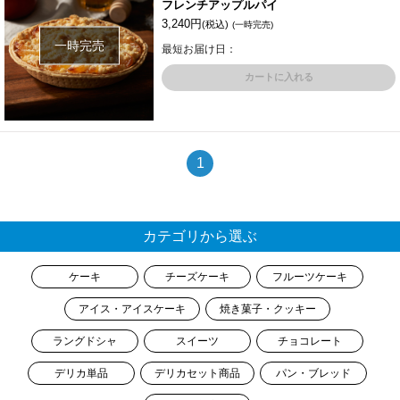
フレンチアップルパイ
3,240円
(税込)
(一時完売)
一時完売
最短お届け日：
カートに入れる
1
カテゴリから選ぶ
ケーキ
チーズケーキ
フルーツケーキ
アイス・アイスケーキ
焼き菓子・クッキー
ラングドシャ
スイーツ
チョコレート
デリカ単品
デリカセット商品
パン・ブレッド