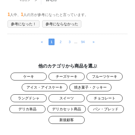
1
1
人中、
人の方が参考になったと言っています。
参考になった！
参考にならなかった
＜
1
2
3
…
94
＞
他のカテゴリから商品を選ぶ
ケーキ
チーズケーキ
フルーツケーキ
アイス・アイスケーキ
焼き菓子・クッキー
ラングドシャ
スイーツ
チョコレート
デリカ単品
デリカセット商品
パン・ブレッド
新規顧客