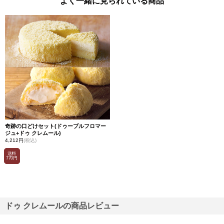
よく一緒に見られている商品
奇跡の口どけセット(ドゥーブルフロマー
ジュ+ドゥ クレムール)
4,212円
(税込)
送料
770円
ドゥ クレムールの商品レビュー