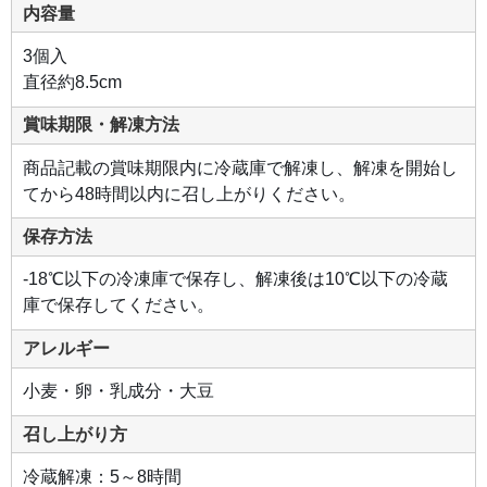
ン
内容量
の
表
面
3個入
に
は、
直径約8.5cm
ホ
ロ
リ
賞味期限・解凍方法
と
く
ず
商品記載の賞味期限内に冷蔵庫で解凍し、解凍を開始し
れ
る
てから48時間以内に召し上がりください。
や
わ
ら
保存方法
か
な
ク
-18℃以下の冷凍庫で保存し、解凍後は10℃以下の冷蔵
ラ
ム
庫で保存してください。
で
包
み
アレルギー
ま
し
た。
小麦・卵・乳成分・大豆
召し上がり方
冷蔵解凍：5～8時間