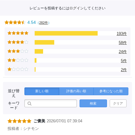
レビューを投稿するには
ログイン
してください
4.54
（
282件
）
193件
58件
24件
5件
2件
並び替
新しい順
評価の高い順
参考になった順
え
キーワ
検索
クリア
ード
ご褒美
2026/07/01 07:39:04
投稿者：シナモン