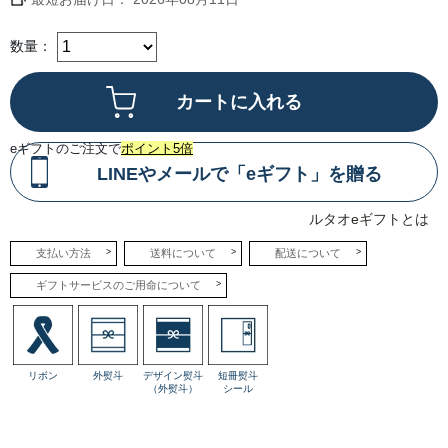
ル
タ
オ
特
数量：
製
生
ク
リ
ー
ム
に
マ
eギフトのご注文で
ポイント5倍
ス
カ
LINEやメールで「eギフト」を贈る
ル
ポ
ー
ルタオeギフトとは
ネ
&
ク
支払い方法
送料について
配送について
リ
ー
ギフトサービスのご用命について
ム
チ
ー
ズ、
北
海
道
リボン
外熨斗
デザイン熨斗
短冊熨斗
産
（外熨斗）
シール
練
乳
を
ミ
ッ