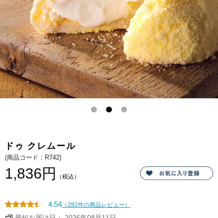
ま
の
し
は
た。
2
種
の
ク
リ
ー
ム。
マ
ス
カ
ル
ポ
ー
ネ
チ
ー
ズ
を
合
わ
せ
ドゥ クレムール
た
カ
(商品コード：R742)
ス
タ
1,836円
ー
（税込）
ド
ク
リ
ー
4.54
（282件の商品レビュー）
ム
と、
最短お届け日： 2026年08月11日