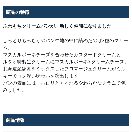
ク
ス
し
商品の特徴
た
フ
ロ
マ
ふわもちクリームパンが、新しく仲間になりました。
ー
ジ
ュ
しっとりもっちりのパン生地の中に詰めたのは2種のクリー
ク
リ
ム。
ー
ム
マスカルポーネチーズを合わせたカスタードクリームと、
が
ミ
ルタオ特製生クリームにマスカルポーネ&クリームチーズ、
ル
キ
北海道産練乳をミックスしたフロマージュクリームがミル
ー
で
キーでコク深い味わいを演出します。
コ
パンの表面には、ホロリとくずれるやわらかなクラムで包
ク
深
みました。
い
味
わ
い
を
演
出
し
商品情報
ま
す。
パ