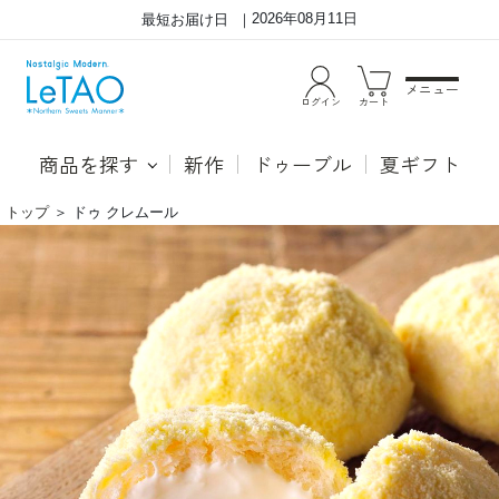
2026年08月11日
最短お届け日
メニュー
ログイン
カート
商品を探す
新作
ドゥーブル
夏ギフト
トップ
＞
ドゥ クレムール
ふ
し
わ
っ
も
と
ち
り
ク
も
リ
っ
ー
ち
ム
り
パ
の
ン
パ
が、
ン
新
生
し
地
く
の
仲
中
間
に
に
詰
な
め
り
た