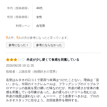
年代（投稿者様）
40代
性別（投稿者様）
女性
利用シーン
自宅用
0
0
人中、
人の方が参考になったと言っています。
参考になった！
参考にならなかった
外皮が少し硬くて食感を邪魔している
2026/06/28 19:11:35
投稿者：上国岳登（熱燗好きの雪男）
岳登はルタオの口コミで星四つ未満はつけたことない。理由は「旨
い」から。今回のドゥクレムールは、フラッグシップのドゥブルフ
ロマージュの血統を受け継いだ味なのだが、外皮の硬さが全体の食
感を邪魔している印象があった。あの柔らかいクリーム包むには、
外皮の強度は譲れないが、んーーー、どう改善すべきかは、プロの
ルタオスタッフに任せよう。次回改善作を期待する。