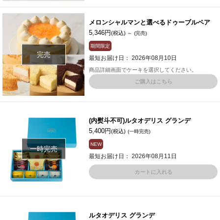
メロンシャルマンと選べるドゥーブルペア
5,346円
(税込)
～
(完売)
期間限定
完売
最短お届け日： 2026年08月10日
商品詳細画面でケーキを選択してください。
ご購入はこちら
(内熨斗不可)ルタオデリス グランデ
5,400円
(税込)
(一時完売)
NEW
一時完売
最短お届け日： 2026年08月11日
カートに入れる
ルタオデリス グランデ