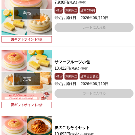
7,938円
(税込)
(完売)
NEW
期間限定
送料
550円
完売
最短お届け日： 2026年08月10日
カートに入れる
夏ギフトポイント2倍
サマーフルーツ小包
10,422円
(税込)
(完売)
NEW
期間限定
送料当店負担
完売
最短お届け日： 2026年08月10日
カートに入れる
夏ギフトポイント2倍
夏のごちそうセット
10,692円
(税込)
(一時完売)