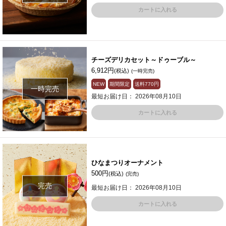
カートに入れる
チーズデリカセット～ドゥーブル～
6,912円
(税込)
(一時完売)
NEW
期間限定
送料
770円
一時完売
最短お届け日： 2026年08月10日
カートに入れる
ひなまつりオーナメント
500円
(税込)
(完売)
完売
最短お届け日： 2026年08月10日
カートに入れる