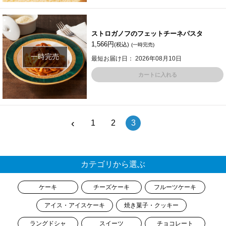
ストロガノフのフェットチーネパスタ
1,566円
(税込)
(一時完売)
一時完売
最短お届け日： 2026年08月10日
カートに入れる
‹
1
2
3
カテゴリから選ぶ
ケーキ
チーズケーキ
フルーツケーキ
アイス・アイスケーキ
焼き菓子・クッキー
ラングドシャ
スイーツ
チョコレート