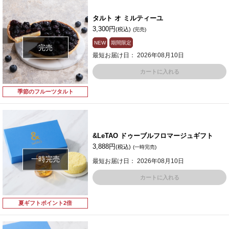
タルト オ ミルティーユ
3,300円
(税込)
(完売)
NEW
期間限定
完売
最短お届け日： 2026年08月10日
カートに入れる
季節のフルーツタルト
&LeTAO ドゥーブルフロマージュギフト
3,888円
(税込)
(一時完売)
一時完売
最短お届け日： 2026年08月10日
カートに入れる
夏ギフトポイント2倍