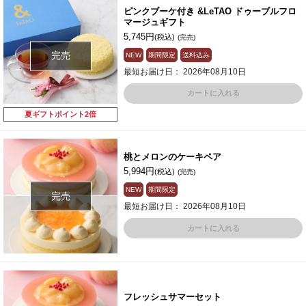
ピンクブーケ付き &LeTAO ドゥーブルフロ
マージュギフト
5,745円
(税込)
(完売)
完売
NEW
期間限定
送料込み
最短お届け日： 2026年08月10日
カートに入れる
夏ギフトポイント2倍
桃とメロンのケーキペア
5,994円
(税込)
(完売)
NEW
期間限定
完売
最短お届け日： 2026年08月10日
カートに入れる
フレッシュサマーセット