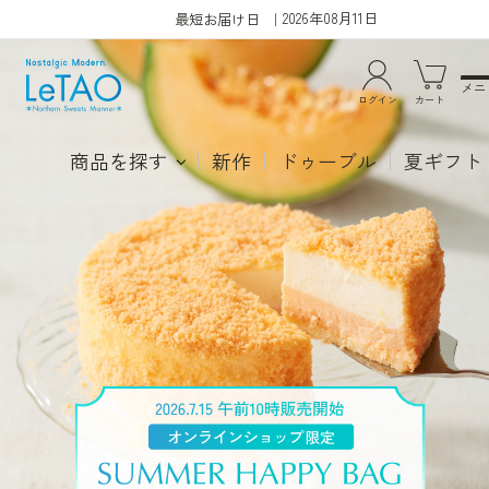
2026年08月11日
最短お届け日
メニ
ログイン
カート
商品を探す
新作
ドゥーブル
夏ギフト